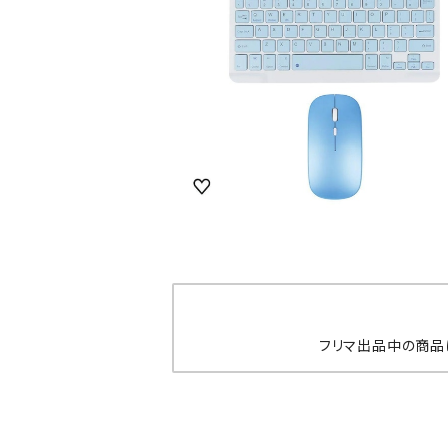
SOLD OUT
《フリマ品》新品未使用！キーボード マウ
ット Bluetooth
¥1,999
フリマ出品中の商品