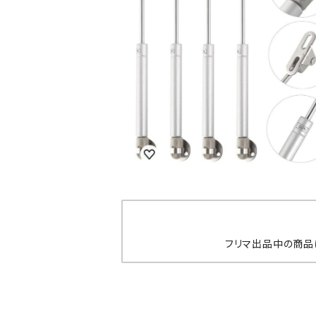
SOLD OUT
《フリマ品》新品未使用！ガススプリング
ダンパー 4本セット 50N
¥1,444
フリマ出品中の商品